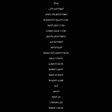
Shop
أجهزة الجرد الألى
اجهزة الحضور والانصراف
بوابات السيارات الألكترونية
بوابات دخول الأفراد
بوابات كشف المعادن
انظمة الدخول والخروج
أجهزة الكاشير
قارئ الباركود
طابعات الكروت البلاستيكية
طابعات باركود
طابعات الفواتير
كاميرات المراقبة
ماكينة عد النقود
موازين الكترونية
أحبار
أنتركم
درج النقود
رول وملصقات
طابعات محمولة