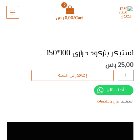
خطي
MAIN
100*150
لى
MENU
لمحتوى
Cart/
0,00
ر.س
كمية
استيكر
باركود
استيكر باركود حراري 100*150
حراري
25,00
ر.س
100*150
إضافة إلى السلة
أطلب الأن
التصنيف:
رول وملصقات
الوصف
مراجعات (0)