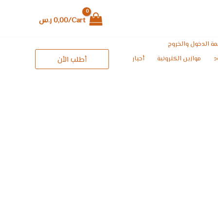
Cart/
0,00
ر.س
ة الدخول والخروج
د
موازين الكترونية
أحبار
أطلب الأن