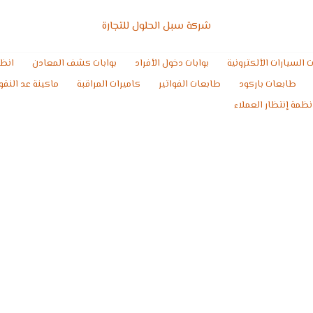
شركة سبل الحلول للتجارة
ت السيارات الألكترونية
بوابات دخول الأفراد
بوابات كشف المعادن
انظم
طابعات باركود
طابعات الفواتير
كاميرات المراقبة
ماكينة عد النقو
نظمة إنتظار العملاء