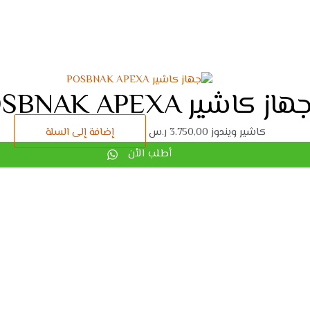
هاز كاشير POSBNAK APEXA
كاشير ويندوز
3.750,00
ر.س
إضافة إلى السلة
أطلب الأن