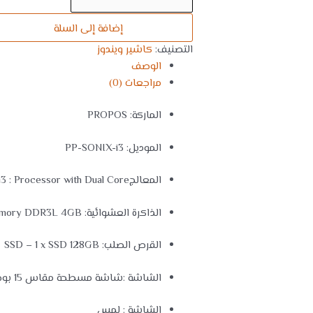
إضافة إلى السلة
التصنيف:
كاشير ويندوز
الوصف
مراجعات (0)
الماركة: PROPOS
الموديل: PP-SONIX-i3
المعالجIntel core 4th generation i3 : Processor with Dual Core
الذاكرة العشوائية: System Memory DDR3L 4GB
القرص الصلب: SSD – 1 x SSD 128GB
الشاشة :شاشة مسطحة مقاس 15 بوصة . Resolution – 1024 x 768
الشاشة : لمس