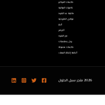
طابعات الفواتير
كاميرات المراقبة
ماكينة عد النقود
موازين الكترونية
أحبار
أنتركم
درج النقود
رول وملصقات
طابعات محمولة
أنظمة إنتظار العملاء
2026 متجر سبل الحلول