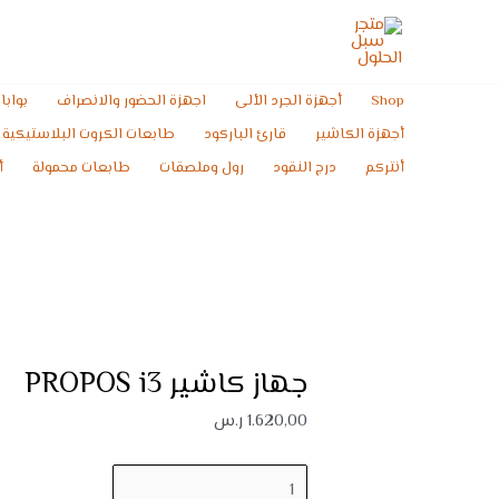
خطي
كمية
لى
جهاز
لمحتوى
كاشير
PROPOS
Shop
أجهزة الجرد الألى
اجهزة الحضور والانصراف
بوابا
i3
أجهزة الكاشير
قارئ الباركود
طابعات الكروت البلاستيكية
أنتركم
درج النقود
رول وملصقات
طابعات محمولة
أ
جهاز كاشير PROPOS i3
1.620,00
ر.س