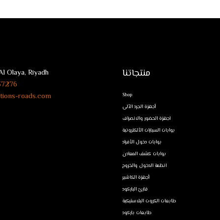
منتجاتنا
Al Olaya, Riyadh
37276+
tions-roads.com
Shop
أجهزة الجرد الألى
اجهزة الحضور والانصراف
بوابات السيارات الألكترونية
بوابات دخول الأفراد
بوابات كشف المعادن
انظمة الدخول والخروج
أجهزة الكاشير
قارئ الباركود
طابعات الكروت البلاستيكية
طابعات باركود