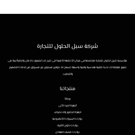
شركة سبل الحلول للتجارة
مؤسسة سُبل الحلول للتجارة متخصصة فى مجال الأنظمة الأمنية التى تتيح لك الشعور بالامان والطمأنينة على
جميع ممتلكاتك لدينا خلفية هندسية وفنية واسعة تسمح لنا بتوفير مستوى غير مسبوق من خدمات التصميم
والتركيب .
منتجاتنا
Shop
أجهزة الجرد الألى
اجهزة الحضور والانصراف
بوابات السيارات الألكترونية
بوابات دخول الأفراد
بوابات كشف المعادن