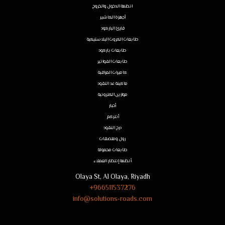
انظمة الدخول والخروج
أجهزة الكاشير
قارئ الباركود
طابعات الكروت البلاستيكية
طابعات باركود
طابعات الفواتير
كاميرات المراقبة
ماكينة عد النقود
موازين الكترونية
أحبار
أنتركم
درج النقود
رول وملصقات
طابعات محمولة
أنظمة إنتظار العملاء
Olaya St, Al Olaya, Riyadh
966511537276+
info@solutions-roads.com