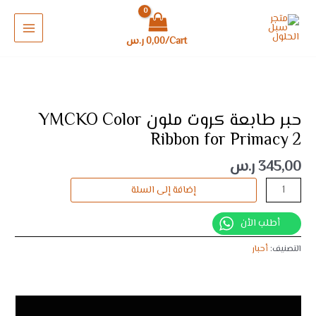
خطي
MAIN
ملون
لى
YMCKO
MENU
لمحتوى
Color
Cart/
0,00
ر.س
Ribbon
for
كمية
Primacy
حبر
2
طابعة
حبر طابعة كروت ملون YMCKO Color
كروت
Ribbon for Primacy 2
ملون
YMCKO
345,00
ر.س
Color
إضافة إلى السلة
Ribbon
for
أطلب الأن
Primacy
2
التصنيف:
أحبار
الوصف