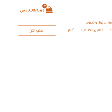
Cart/
0,00
ر.س
ة الدخول والخروج
د
موازين الكترونية
أحبار
أطلب الأن