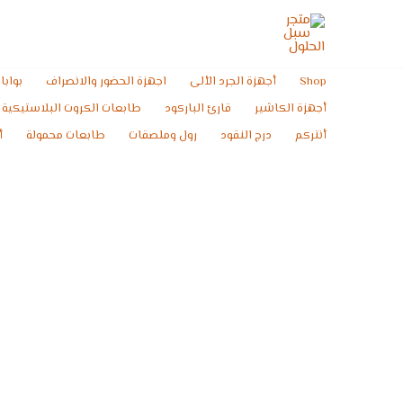
خطي
لى
لمحتوى
Shop
أجهزة الجرد الألى
اجهزة الحضور والانصراف
بوابا
أجهزة الكاشير
قارئ الباركود
طابعات الكروت البلاستيكية
أنتركم
درج النقود
رول وملصقات
طابعات محمولة
أ