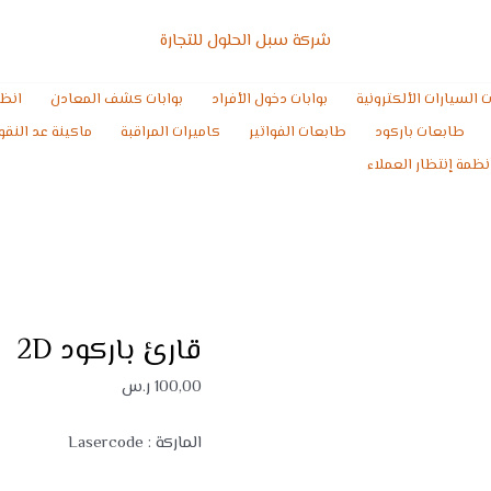
كمية
قارئ
شركة سبل الحلول للتجارة
باركود
2D
ت السيارات الألكترونية
بوابات دخول الأفراد
بوابات كشف المعادن
انظم
طابعات باركود
طابعات الفواتير
كاميرات المراقبة
ماكينة عد النقو
نظمة إنتظار العملاء
قارئ باركود 2D
100,00
ر.س
الماركة : Lasercode