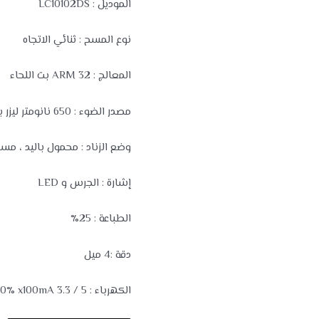
الموديل : LC10102DS
نوع المسح : ثنائي الاتجاه
المعالج : ARM 32 بت اللحاء
مصدر الضوء : 650 نانومتر ليزر بصري ديود
وضع الزناد : محمول باليد ، مست
إشارة : الجرس و LED
الطباعة : 25٪
دقة :4 ميل
الكهرباء : 5 / 3.3 V ± 10٪ x100mA (الخمول: 10mA)