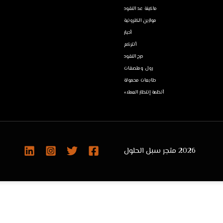
ماكينة عد النقود
موازين الكترونية
أحبار
أنتركم
درج النقود
رول وملصقات
طابعات محمولة
أنظمة إنتظار العملاء
2026 متجر سبل الحلول