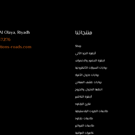
منتجاتنا
Al Olaya, Riyadh
37276+
tions-roads.com
Shop
أجهزة الجرد الألى
اجهزة الحضور والانصراف
بوابات السيارات الألكترونية
بوابات دخول الأفراد
بوابات كشف المعادن
انظمة الدخول والخروج
أجهزة الكاشير
قارئ الباركود
طابعات الكروت البلاستيكية
طابعات باركود
طابعات الفواتير
كاميرات المراقبة