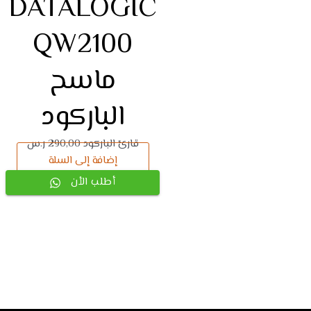
DATALOGIC
QW2100
ماسح
الباركود
قارئ الباركود
290,00
ر.س
إضافة إلى السلة
أطلب الأن