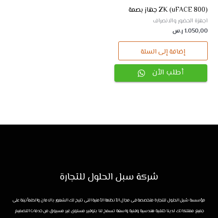
ZK (uFACE 800) جهاز بصمة
اجهزة الحضور والانصراف
1.050,00
ر.س
إضافة إلى السلة
أطلب الأن
شركة سبل الحلول للتجارة
مؤسسة سُبل الحلول للتجارة متخصصة فى مجال الأنظمة الأمنية التى تتيح لك الشعور بالامان والطمأنينة على
جميع ممتلكاتك لدينا خلفية هندسية وفنية واسعة تسمح لنا بتوفير مستوى غير مسبوق من خدمات التصميم