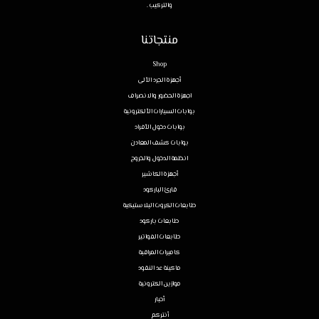
والتركيب .
منتجاتنا
Shop
أجهزة الجرد الألى
اجهزة الحضور والانصراف
بوابات السيارات الألكترونية
بوابات دخول الأفراد
بوابات كشف المعادن
انظمة الدخول والخروج
أجهزة الكاشير
قارئ الباركود
طابعات الكروت البلاستيكية
طابعات باركود
طابعات الفواتير
كاميرات المراقبة
ماكينة عد النقود
موازين الكترونية
أحبار
أنتركم