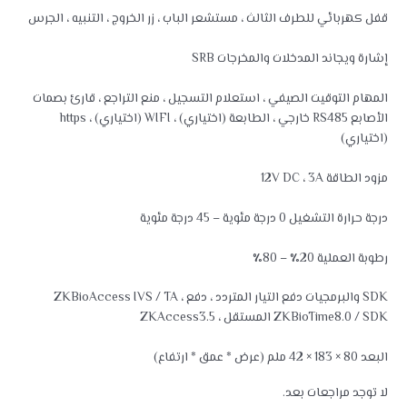
قفل كهربائي للطرف الثالث ، مستشعر الباب ، زر الخروج ، التنبيه ، الجرس
إشارة ويجاند المدخلات والمخرجات SRB
المهام التوقيت الصيفي ، استعلام التسجيل ، منع التراجع ، قارئ بصمات
الأصابع RS485 خارجي ، الطابعة (اختياري) ، WIFI (اختياري) ، https
(اختياري)
مزود الطاقة 12V DC ، 3A
درجة حرارة التشغيل 0 درجة مئوية – 45 درجة مئوية
رطوبة العملية 20٪ – 80٪
SDK والبرمجيات دفع التيار المتردد ، دفع ZKBioAccess IVS / TA ،
ZKBioTime8.0 / SDK المستقل ، ZKAccess3.5
البعد 80 × 183 × 42 ملم (عرض * عمق * ارتفاع)
لا توجد مراجعات بعد.