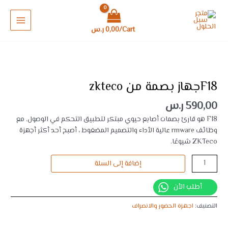
خطي
MAIN
zkteco
لى
MENU
لمحتوى
Cart/
0,00
ر.س
كمية
F18جهاز
بصمة
F18جهاز بصمة من zkteco
من
590,00
ر.س
zkteco
F18 هو قارئ بصمات أصابع حيوي مبتكر لتطبيق التحكم في الوصول. مع
وظائف rmware عالية الأداء والتصميم المضغوط ، أصبح أحد أكثر أجهزة
ZKTeco شيوعًا.
إضافة إلى السلة
أطلب الأن
التصنيف:
اجهزة الحضور والانصراف