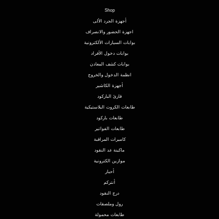
Shop
أجهزة الجرد الألى
اجهزة الحضور والانصراف
بوابات السيارات الألكترونية
بوابات دخول الأفراد
بوابات كشف المعادن
انظمة الدخول والخروج
أجهزة الكاشير
قارئ الباركود
طابعات الكروت البلاستيكية
طابعات باركود
طابعات الفواتير
كاميرات المراقبة
ماكينة عد النقود
موازين الكترونية
أحبار
أنتركم
درج النقود
رول وملصقات
طابعات محمولة