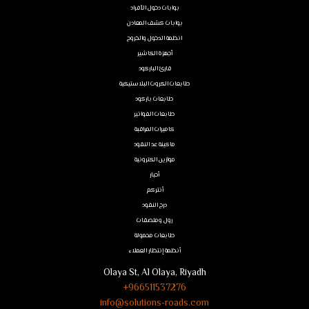
بوابات دخول الأفراد
بوابات كشف المعادن
انظمة الدخول والخروج
أجهزة الكاشير
قارئ الباركود
طابعات الكروت البلاستيكية
طابعات باركود
طابعات الفواتير
كاميرات المراقبة
ماكينة عد النقود
موازين الكترونية
أحبار
أنتركم
درج النقود
رول وملصقات
طابعات محمولة
أنظمة إنتظار العملاء
Olaya St, Al Olaya, Riyadh
966511537276+
info@solutions-roads.com