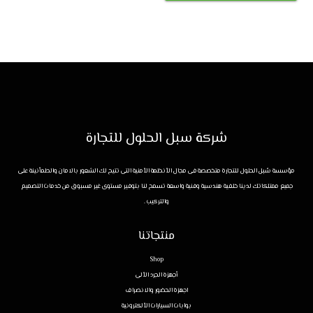
شركة سبل الحلول للتجارة
مؤسسة سُبل الحلول للتجارة متخصصة فى مجال الأنظمة الأمنية التى تتيح لك الشعور بالامان والطمأنينة على
جميع ممتلكاتك لدينا خلفية هندسية وفنية واسعة تسمح لنا بتوفير مستوى غير مسبوق من خدمات التصميم
والتركيب .
منتجاتنا
Shop
أجهزة الجرد الألى
اجهزة الحضور والانصراف
بوابات السيارات الألكترونية