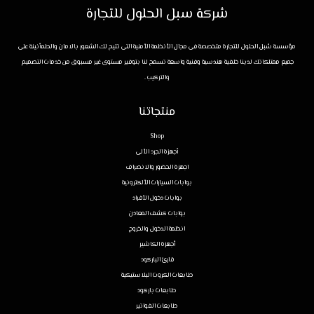
شركة سبل الحلول للتجارة
مؤسسة سُبل الحلول للتجارة متخصصة فى مجال الأنظمة الأمنية التى تتيح لك الشعور بالامان والطمأنينة على
جميع ممتلكاتك لدينا خلفية هندسية وفنية واسعة تسمح لنا بتوفير مستوى غير مسبوق من خدمات التصميم
والتركيب .
منتجاتنا
Shop
أجهزة الجرد الألى
اجهزة الحضور والانصراف
بوابات السيارات الألكترونية
بوابات دخول الأفراد
بوابات كشف المعادن
انظمة الدخول والخروج
أجهزة الكاشير
قارئ الباركود
طابعات الكروت البلاستيكية
طابعات باركود
طابعات الفواتير