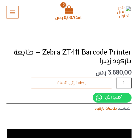
خطي
MAIN
Printer
لى
-
MENU
لمحتوى
طابعة
Cart/
0,00
ر.س
باركود
زيبرا
كمية
Zebra
ZT411
Zebra ZT411 Barcode Printer – طابعة
Barcode
باركود زيبرا
Printer
-
3.680,00
ر.س
طابعة
إضافة إلى السلة
باركود
زيبرا
أطلب الأن
التصنيف:
طابعات باركود
الوصف