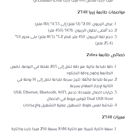
ميجا بايت فلاش (64 ميجا بايت متاحة للمستخدم)
مواصفات طابعة زيبرا ZT411
عرض الريبون: 2.00″ (51 ملم) إلى 4.33″ (110 ملم)
حد أقصى لطول الريبون: 1476′ (450 متر)
حجم لفة الريبون: 450 متر، قطر 3.2″ (81.3 ملم) على محور 1.0″
(25.4 ملم)
خصائص طابعة Zebra
دقة طباعة عالية: مع دقة تصل إلى 203 نقطة في البوصة، تضمن
الطابعة وضوح ودقة الباركود
سرعة طباعة فائقة: تتيح سرعة طباعة تصل إلى 14 بوصة في
الثانية لإنجاز المهام بسرعة
خيارات اتصال متعددة: تدعم USB، Ethernet، Bluetooth، WIFI،
Dual USB Host لتوفير مرونة في الاتصال
شاشة لمس ملونة: لتسهيل عملية التشغيل والإعدادات
مميزات ZT411
سعة ذاكرة كبيرة: مع ذاكرة RAM بسعة 256 ميجا بايت وذاكرة