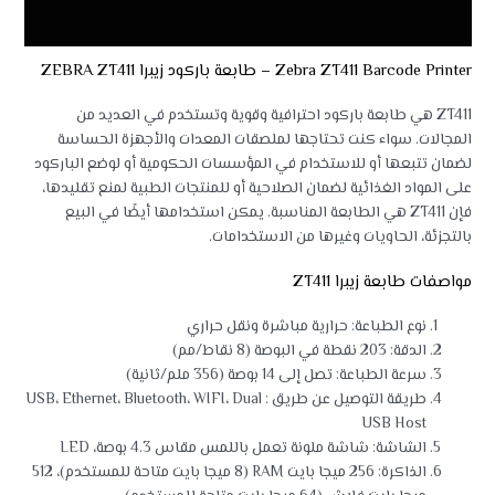
مراجعات (0)
Zebra ZT411 Barcode Printer – طابعة باركود زيبرا ZEBRA ZT411
ZT411 هي طابعة باركود احترافية وقوية وتستخدم في العديد من
المجالات. سواء كنت تحتاجها لملصقات المعدات والأجهزة الحساسة
لضمان تتبعها أو للاستخدام في المؤسسات الحكومية أو لوضع الباركود
على المواد الغذائية لضمان الصلاحية أو للمنتجات الطبية لمنع تقليدها،
فإن ZT411 هي الطابعة المناسبة. يمكن استخدامها أيضًا في البيع
بالتجزئة، الحاويات وغيرها من الاستخدامات.
مواصفات طابعة زيبرا ZT411
نوع الطباعة: حرارية مباشرة ونقل حراري
الدقة: 203 نقطة في البوصة (8 نقاط/مم)
سرعة الطباعة: تصل إلى 14 بوصة (356 ملم/ثانية)
طريقة التوصيل عن طريق : USB، Ethernet، Bluetooth، WIFI، Dual
USB Host
الشاشة: شاشة ملونة تعمل باللمس مقاس 4.3 بوصة، LED
الذاكرة: 256 ميجا بايت RAM (8 ميجا بايت متاحة للمستخدم)، 512