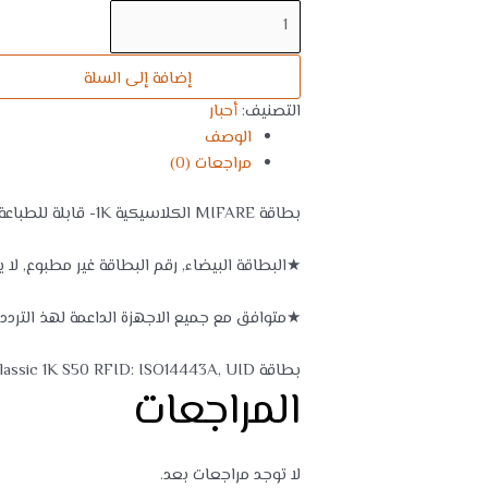
إضافة إلى السلة
التصنيف:
أحبار
الوصف
مراجعات (0)
بطاقة MIFARE الكلاسيكية 1K- قابلة للطباعة, حجم بطاقة الائتمان. بطاقات باب الفندق
★البطاقة البيضاء, رقم البطاقة غير مطبوع, 
★متوافق مع جميع الاجهزة الداعمة لهذ التردد
بطاقة MIFARE Classic 1K S50 RFID: ISO14443A, UID غير قابل للتغيير, مفتاح المصنع الافتراضي: FF FF FF FF FF FF
المراجعات
لا توجد مراجعات بعد.