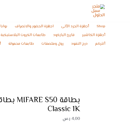
خطي
كمية
لى
بطاقة
لمحتوى
MIFARE
S50
Shop
أجهزة الجرد الألى
اجهزة الحضور والانصراف
بوابا
بطاقة
أجهزة الكاشير
قارئ الباركود
طابعات الكروت البلاستيكية
MIFARE
أنتركم
درج النقود
رول وملصقات
طابعات محمولة
أ
Classic
1K
Classic 1K
4,00
ر.س