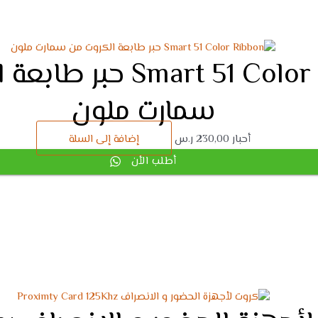
Smart 51 Color Ribbon 
سمارت ملون
أحبار
230,00
ر.س
إضافة إلى السلة
أطلب الأن