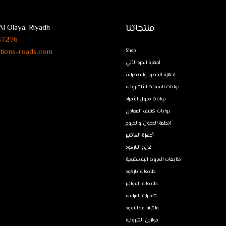
منتجاتنا
Al Olaya, Riyadh
37276+
tions-roads.com
Shop
أجهزة الجرد الألى
اجهزة الحضور والانصراف
بوابات السيارات الألكترونية
بوابات دخول الأفراد
بوابات كشف المعادن
انظمة الدخول والخروج
أجهزة الكاشير
قارئ الباركود
طابعات الكروت البلاستيكية
طابعات باركود
طابعات الفواتير
كاميرات المراقبة
ماكينة عد النقود
موازين الكترونية