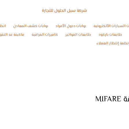
شركة سبل الحلول للتجارة
ت السيارات الألكترونية
بوابات دخول الأفراد
بوابات كشف المعادن
انظم
طابعات باركود
طابعات الفواتير
كاميرات المراقبة
ماكينة عد النقو
نظمة إنتظار العملاء
بطاقة MIFARE S50 بطاقة MIFARE