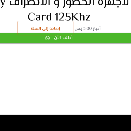
كروت 
Card 125Khz
أحبار
3,00
ر.س
إضافة إلى السلة
أطلب الأن