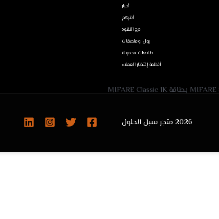
أحبار
أنتركم
درج النقود
رول وملصقات
طابعات محمولة
أنظمة إنتظار العملاء
2026 متجر سبل الحلول